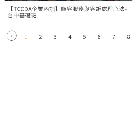
【TCCDA企業內訓】顧客服務與客訴處理心法-
台中基礎班
‹
1
2
3
4
5
6
7
8