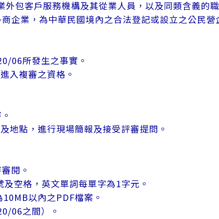
專業外包客戶服務機構及其從業人員，以及同類含義的
外商企業，為中華民國境內之合法登記或設立之公民營
20/06所發生之事實。
有進入複審之資格。
審。
期及地點，進行現場簡報及接受評審提問。
審審閱。
點符號及空格，英文單詞每單字為1字元。
10MB以內之PDF檔案。
20/06之間）。