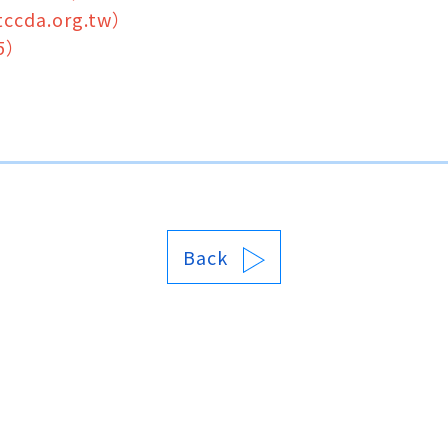
da.org.tw）
5）
Back