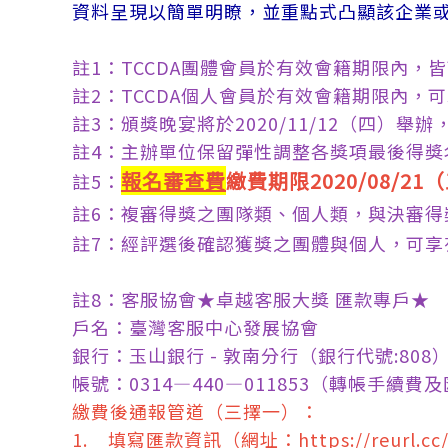
資料呈現以簡單明瞭，並重點式凸顯該企業
註1：TCCDA團體會員於有效會籍期限內
註2：TCCDA個人會員於有效會籍期限內，
註3：頒獎晚宴將於2020/11/12（四）
註4：主辦單位保留彈性調整各獎項最後得獎
報名審查費
繳費期限2020/08/21
註5：
註6：複審得獎之團隊類、個人類，與決審得
註7：經評選後確認獲獎之團體與個人，可享
註8：客服協會★卓越客服大獎 匯款專戶★
戶名：臺灣客服中心發展協會
銀行：玉山銀行 - 敦南分行（銀行代號:808
帳號：0314—440—011853（轉帳手續
繳費後通報管道（三擇一）：
1. 填寫匯款資訊（網址：https://reurl.cc