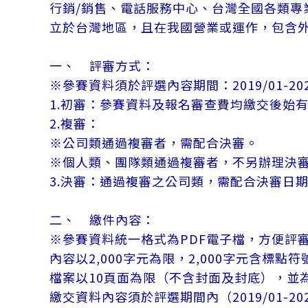
行銷/銷售、電話服務中心、台灣全國各類
立於台灣地區，且在我國營業或運作，包含
一、 評審方式：
※參賽資料須於評選內容期間：2019/01-20
1.初審：參賽資料及報名審查費均繳交後始
2.複審：
※公司類通過複審者，需配合決審。
※個人類、團隊類通過複審者，不另辦理決
3.決審：通過複審之公司類，需配合決審日
二、 繳件內容：
※參賽資料統一格式為PDF電子檔，方便評
內容以2,000字元為限，2,000字元含標
檔案以10頁面為限（不含封面及封底），並為
繳交資料內容須於評選期間內（2019/01-20