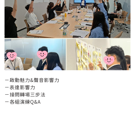
－啟動魅力&聲音影響力
－表達影響力
－接問轉場三步法
－各組演練Q&A