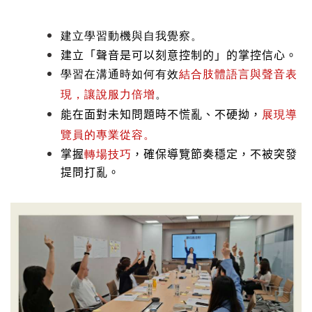
建立學習動機與自我覺察
。
建立「聲音是可以刻意控制的」的掌控信心。
學習在溝通時如何有效
結合肢體語言與聲音表
現，讓說服力倍增
。
能在面對未知問題時不慌亂、不硬拗，
展現導
覽員的專業從容。
掌握
轉場技巧
，確保導覽節奏穩定，不被突發
提問打亂。